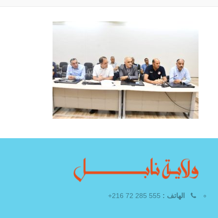
الهاتف :
555 285 72 216+