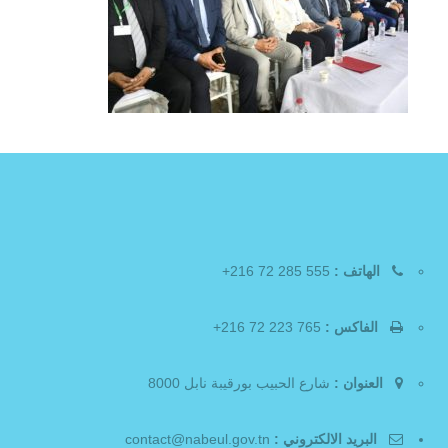
الهاتف :
555 285 72 216+
الفاكس :
765 223 72 216+
العنوان :
شارع الحبيب بورقيبة نابل 8000
البريد الالكتروني :
contact@nabeul.gov.tn