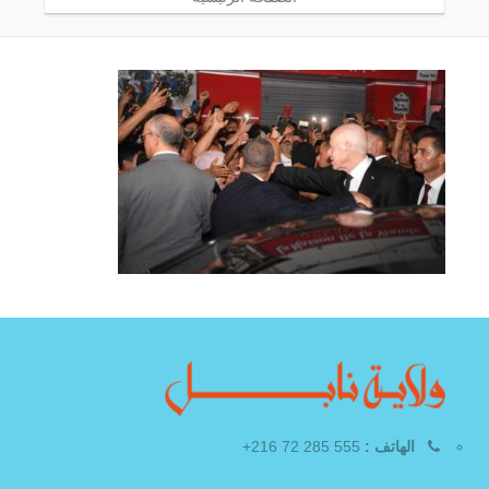
الهاتف :
555 285 72 216+