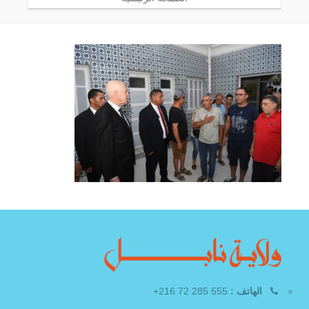
الهاتف :
555 285 72 216+