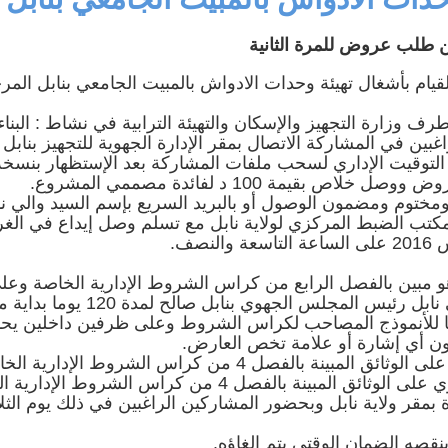
مشروع محطة
جني وتحويل الزيتون
تحويل الكهربائي
والإحتفال بالعيد
 طلب عروض للمرة الثانية
المزدوج ذو جهد 400
الوطني للشجرة
كيلوفولط قرنبالية 2
إستعدادا لموسم
 بأشغال تهيئة وحدات الادواش بالمبيت الجامعي بنابل المر
.
جني ...
..
في إط
 وزارة التجهيز والإسكان والتهيئة الترابية في نشاط : البناء
اقرأ المزيد
 عامة للصنف 03 أو أكثر والراغبين في المشاركة الاتصال بمقر الإدارة الجهوية للتجهيز بنابل
اقرأ المزيد
م الأسبوع خلال التوقيت الإداري لسحب ملفات المشاركة بعد الإستظهار بنس
مة 100 د لفائدة مصممي المشروع.
وم ومضمون الوصول أو بالبريد السريع بإسم السيد والي نا
هو مبين بالفصل الرابع من كراس الشروط الإدارية الخاصة وعل
ضمان بنكي وقتي بقيمة 7000 د. لفائدة السيد والي نابل رئيس المجلس الجهوي بنابل صالح لمدة 0
بقا للأنموذج المصاحب لكراس الشروط وعلى ظرفين داخلين يح
ن أي إشارة أو علامة تخص العارض.
نقصه الضمان الوقتي يتم إلغاؤه.