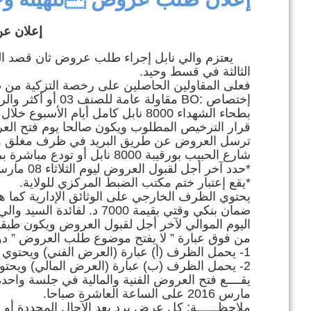
ال
إعلان عن
يعتزم والي نابل إجراء طلب عروض ثان قصد القيام
الثالثة في قسط وحيد.
في إطار تطوير .
فعلى المقاولين الحاصلين على رخصة التزكية من طرف
إختصاص :BO مقاولة
بطحاء الشهداء 8000 نابل كامل أيا
قرار الترخيص المطلوب ويكون صالحا يوم فتح العروض ووصل خلاص بقي
ترسل العروض عن طريق البريد في ظرف مغلق ومخت
شارع الحبيب بورقيبة 8000 نابل أو تودع مباشرة بمكتب الضبط المركزي لولاية نابل مع تسلم وصل إيداع في الغرض.
*حدد آخر أجل لقبول العروض ليوم الثلاثاء 08 مارس 2016 على الساعة التاسعة والنصف.
*يقع إعتبار ختم مكتب الضبط المركزي للولاية.
يحتوي الظرف الخارجي على الوثائق الإدارية كما 
اليوم الموالي لآخر أجل لقبول العروض ويكون ط
من فوق عبارة ” لا يفتح موضوع طلب العروض ” دو
1- يحمل الظرف (أ) عبارة (العرض الفني) ويحتوي على الوثائق المبينة بالفصل 4 من كراس الشروط الإدارية الخاصة.
2- يحمل الظرف (ب) عبارة (العرض المالي) ويحتوي على الوثائق المبينة بالفصل 4 من كراس الشروط الإدارية الخاصة.
مارس 2016 على الساعة العاشرة صباحا.
ملاحظــــــة: كل عرض يرد بعد الآجال المحددة أو ي