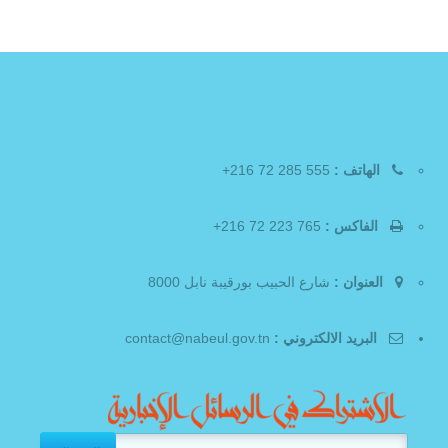
الهاتف :
555 285 72 216+
الفاكس :
765 223 72 216+
العنوان :
شارع الحبيب بورقيبة نابل 8000
البريد الالكتروني :
contact@nabeul.gov.tn