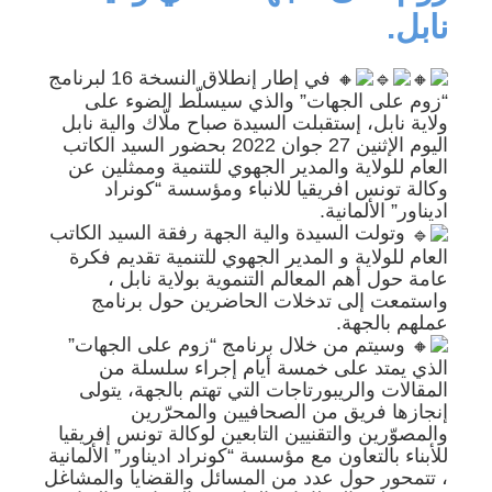
نابل.
في إطار إنطلاق النسخة 16 لبرنامج
“زوم على الجهات” والذي سيسلّط الضوء على
ولاية نابل، إستقبلت السيدة صباح ملّاك والية نابل
اليوم الإثنين 27 جوان 2022 بحضور السيد الكاتب
العام للولاية والمدير الجهوي للتنمية وممثلين عن
وكالة تونس افريقيا للانباء ومؤسسة “كونراد
اديناور” الألمانية.
وتولت السيدة والية الجهة رفقة السيد الكاتب
العام للولاية و المدير الجهوي للتنمية تقديم فكرة
عامة حول أهم المعالم التنموية بولاية نابل ،
واستمعت إلى تدخلات الحاضرين حول برنامج
عملهم بالجهة.
وسيتم من خلال برنامج “زوم على الجهات”
الذي يمتد على خمسة أيام إجراء سلسلة من
المقالات والريبورتاجات التي تهتم بالجهة، يتولى
إنجازها فريق من الصحافيين والمحرّرين
والمصوّرين والتقنيين التابعين لوكالة تونس إفريقيا
للأبناء بالتعاون مع مؤسسة “كونراد اديناور” الألمانية
، تتمحور حول عدد من المسائل والقضايا والمشاغل