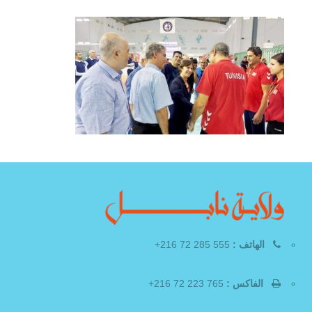
الهاتف :
555 285 72 216+
الفاكس :
765 223 72 216+