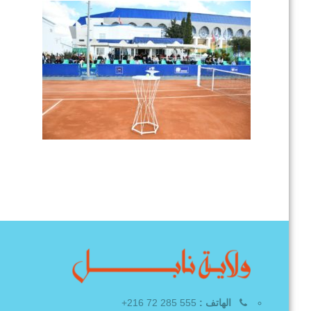
الهاتف :
555 285 72 216+