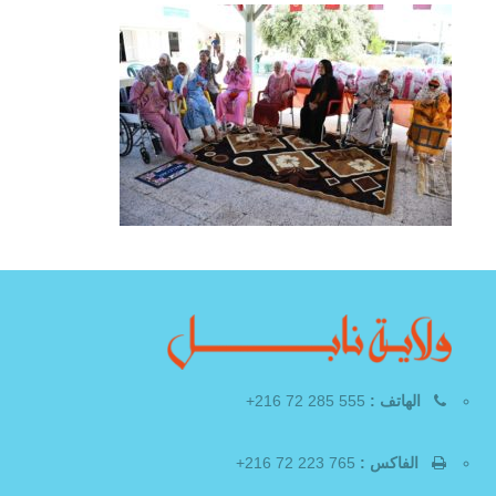
الهاتف :
555 285 72 216+
الفاكس :
765 223 72 216+