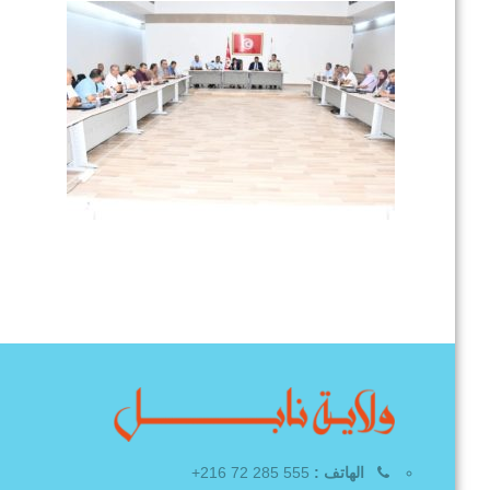
الهاتف :
555 285 72 216+