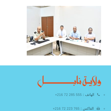
الهاتف :
555 285 72 216+
الفاكس :
765 223 72 216+