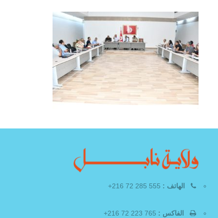
الهاتف :
555 285 72 216+
الفاكس :
765 223 72 216+