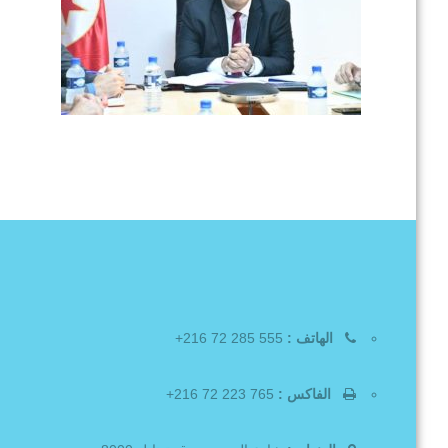
الهاتف :
555 285 72 216+
الفاكس :
765 223 72 216+