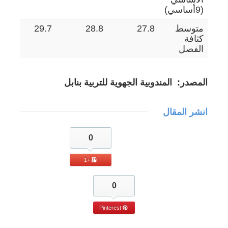
(9أساسي)
متوسط
27.8
28.8
29.7
3
كثافة
الفصل
المصدر: المندوبية الجهوية للتربية بنابل
انشر المقال
0
+1
0
Pinterest