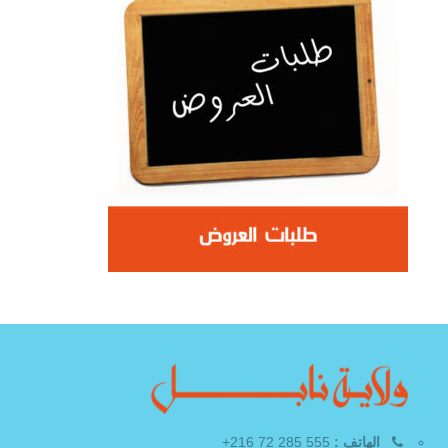
الهاتف :
555 285 72 216+