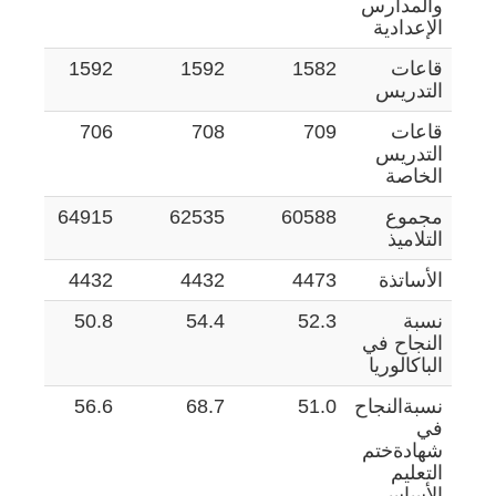
والمدارس
الإعدادية
قاعات
1582
1592
1592
7
التدريس
قاعات
709
708
706
6
التدريس
الخاصة
مجموع
60588
62535
64915
3
التلاميذ
الأساتذة
4473
4432
4432
1
نسبة
52.3
54.4
50.8
5
النجاح في
الباكالوريا
نسبةالنجاح
51.0
68.7
56.6
3
في
شهادةختم
التعليم
الأساسي