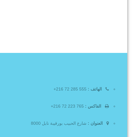
الهاتف :
555 285 72 216+
الفاكس :
765 223 72 216+
العنوان :
شارع الحبيب بورقيبة نابل 8000