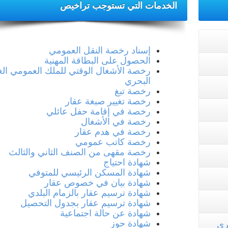
مشروع محطة
الخدمات التي تستوجب تراخيص
جني وتحويل الزيتون
تحويل الكهربائي
والإحتفال بالعيد
المزدوج ذو جهد 400
الوطني للشجرة
كيلوفولط قرنبالية 2
إستعدادا لموسم
.
جني ...
إسناد رخصة النقل العمومي
..
في إط
الحصول على البطاقة المهنية
اقرأ المزيد
رخصة الأشغال الوقتي للملك العمومي الغ
اقرأ المزيد
البحري
رخصة تبغ
رخصة تغيير صبغة عقار
رخصة في إقامة حفل عائلي
رخصة في الأشغال
رخصة في هدم عقار
رخصة كاتب عمومي
رخصة مقهى من الصنف الثاني والثالث
شهادة احتياج
شهادة المسكن الرئيسي للمتوفي
شهادة بيان في خصوص عقار
شهادة ترسيم عقار بالزمام البلدي
شهادة ترسيم عقار بجدول التحصيل
شهادة عن حالة اجتماعية
شهادة حوز
حري