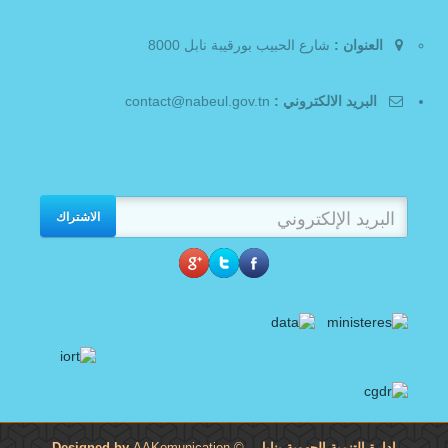
العنوان :
شارع الحبيب بورقيبة نابل 8000
البريد الالكتروني :
contact@nabeul.gov.tn
الاشتراك
إدارة التنمية الجهوية بنابل
- Designed by
©
AAKomunication