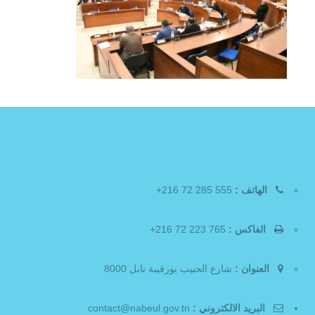
الهاتف :
555 285 72 216+
الفاكس :
765 223 72 216+
العنوان :
شارع الحبيب بورقيبة نابل 8000
البريد الالكتروني :
contact@nabeul.gov.tn