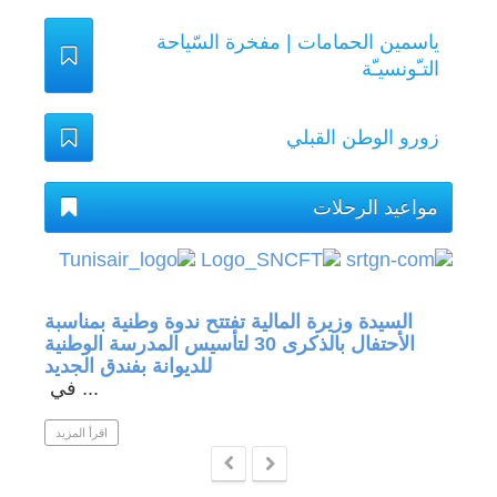
ياسمين الحمامات | مفخرة السّياحة
التـّونسيـّة
زورو الوطن القبلي
مواعيد الرحلات
جة في
السيدة وزيرة المالية تفتتح ندوة وطنية بمناسبة
الأحتفال بالذكرى 30 لتأسيس المدرسة الوطنية
للديوانة بفندق الجديد
في ...
 المزيد
اقرأ المزيد