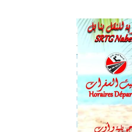
مشروع محطة
جني وتحويل الزيتون
تحويل الكهربائي
والإحتفال بالعيد
المزدوج ذو جهد 400
الوطني للشجرة
كيلوفولط قرنبالية 2
إستعدادا لموسم
.
جني ...
..
في إط
اقرأ المزيد
اقرأ المزيد