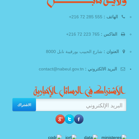
الهاتف :
555 285 72 216+
الفاكس :
765 223 72 216+
العنوان :
شارع الحبيب بورقيبة نابل 8000
البريد الالكتروني :
contact@nabeul.gov.tn
الاشتراك