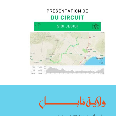
الهاتف :
555 285 72 216+