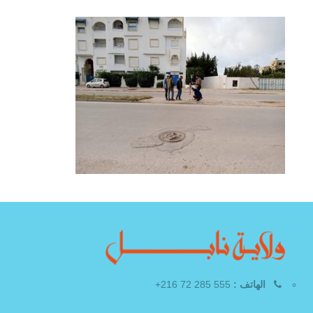
الهاتف :
555 285 72 216+