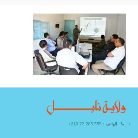
الهاتف :
555 285 72 216+