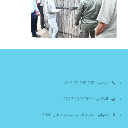
الهاتف :
555 285 72 216+
الفاكس :
765 223 72 216+
العنوان :
شارع الحبيب بورقيبة نابل 8000