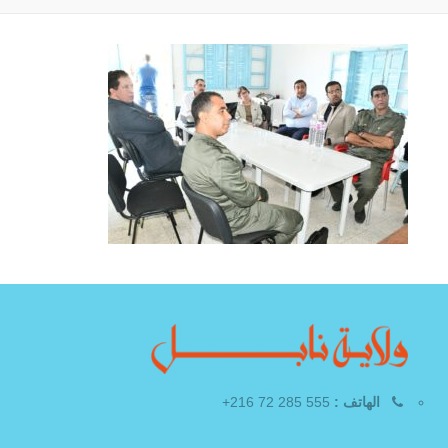
الهاتف :
555 285 72 216+