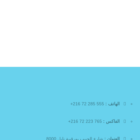
الهاتف :
555 285 72 216+
الفاكس :
765 223 72 216+
العنوان :
شارع الحبيب بورقيبة نابل 8000