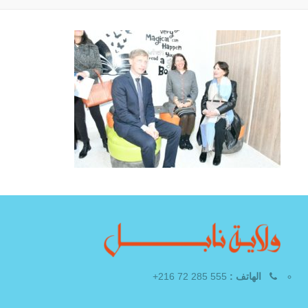
الهاتف :
555 285 72 216+