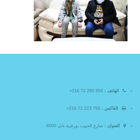
الهاتف :
555 285 72 216+
الفاكس :
765 223 72 216+
العنوان :
شارع الحبيب بورقيبة نابل 8000