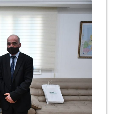
جل
ال
في إطار تطوير .