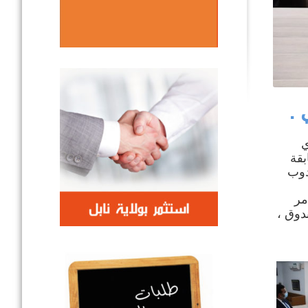
 .
مساء يوم 18 فيفري
بقة
السادة المندوب
مر
دوق ،