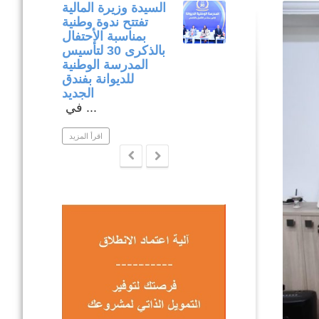
متابعة مكتبية
السيدة وزيرة المالية
وميدانية لتنفيذ
تفتتح ندوة وطنية
المشاريع المدرجة
بمناسبة الأحتفال
في إطار برنامج
بالذكرى 30 لتأسيس
التنمية المندمجة
المدرسة الوطنية
بولاية نابل .
للديوانة بفندق
ار متابعة ...
الجديد
في ...
اقرأ المزيد
اقرأ المزيد