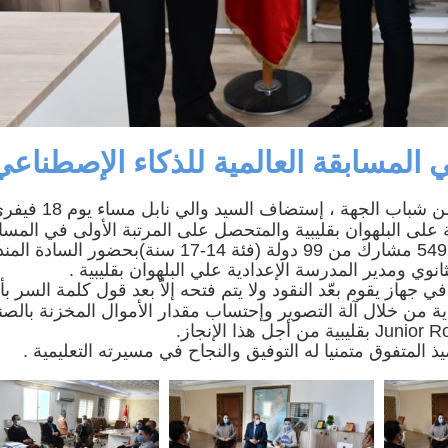
المسابقة العالمية للذكاء الإصطناعي
في إطار تشجيع المتألقين والنوابغ من شباب الجهة ، إستضاف السيد والي نابل 
دية على البلهوان بقليبية والمتحصل على المرتبة الأولى في المسا
العالمية codeavour للذكاء الإصطناعي من جملة 5492 مشارك من 99 دولة (فئة 14-17 سنة)بحضور 
ثانوي ومدير المدرسة الإعدادية علي البلهوان بقليبية .
 جهاز يقوم بعّد النقود ولا يتم فتحه إلاّ بعد قول كلمة السر بأ
ة من خلال آلة التصوير وإحتساب مقدار الأموال المخزنة بالصن
ذ المتفوق متمنيا له التوفيق والنجاح في مسيرته التعليمية .