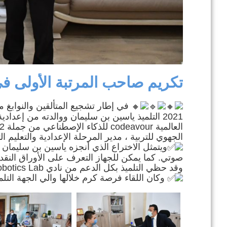
تكريم صاحب المرتبة الأولى في 
2021 التلميذ ياسين بن سليمان ووالدته من إعدا
الجهوي للتربية ، مدير المرحلة الإعدادية والتعليم ال
ويتمثل الاختراع الذي أنجزه ياسين بن سليمان في
صوتي. كما يمكن للجهاز التعرف على الأوراق النقدي
وقد حظي التلميذ بكل الدعم من نادي Junior Robotics Lab بقليبية من أجل هذا الإنجاز.
وكان اللقاء فرصة كرم خلالها والي الجهة التلمي