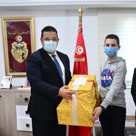
سة عمل لعرض
الإستعداد لموسم
مشروع محطة
جني وتحويل الزيتون
تحويل الكهربائي
والإحتفال بالعيد
المزدوج ذو جهد 400
الوطني للشجرة
كيلوفولط قرنبالية 2
إستعدادا لموسم
.
جني ...
..
في إط
اقرأ المزيد
اقرأ المزيد