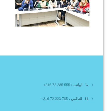
الهاتف :
555 285 72 216+
الفاكس :
765 223 72 216+