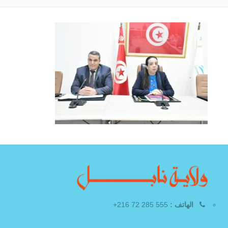
الهاتف :
555 285 72 216+