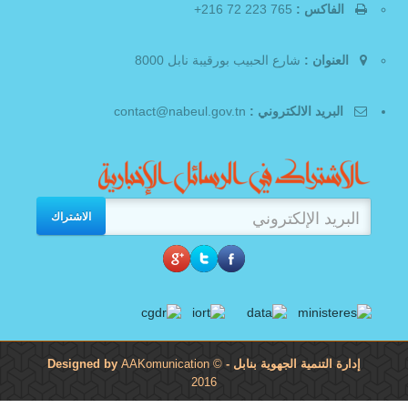
الفاكس :
765 223 72 216+
العنوان :
شارع الحبيب بورقيبة نابل 8000
البريد الالكتروني :
contact@nabeul.gov.tn
الاشتراك
إدارة التنمية الجهوية بنابل
- Designed by
©
AAKomunication
2016