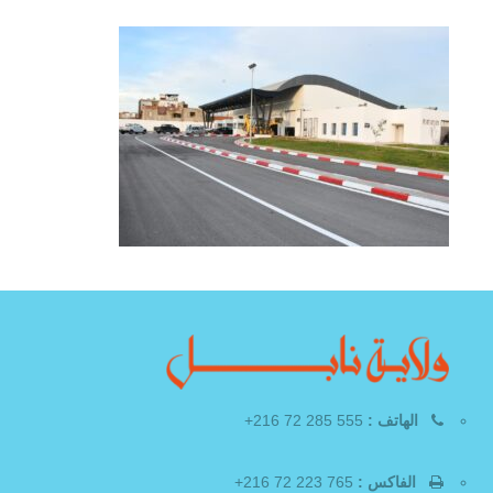
الهاتف :
555 285 72 216+
الفاكس :
765 223 72 216+