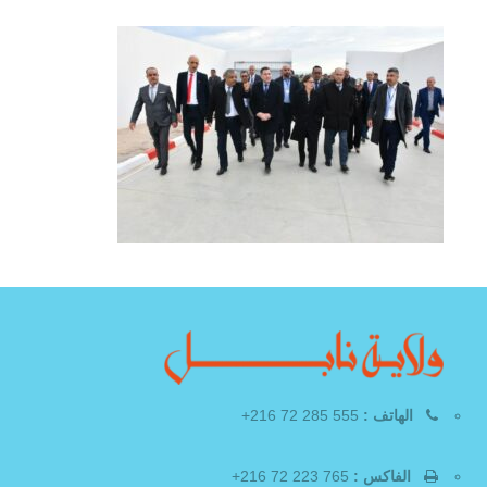
الهاتف :
555 285 72 216+
الفاكس :
765 223 72 216+