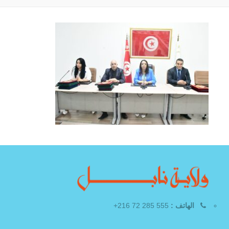
الهاتف :
555 285 72 216+