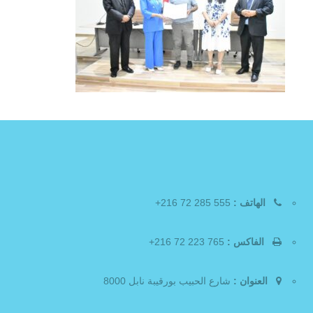
الهاتف :
555 285 72 216+
الفاكس :
765 223 72 216+
العنوان :
شارع الحبيب بورقيبة نابل 8000