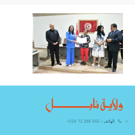
الهاتف :
555 285 72 216+