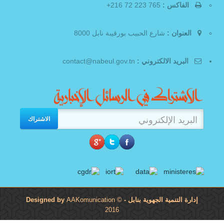
الفاكس :
765 223 72 216+
العنوان :
شارع الحبيب بورقيبة نابل 8000
البريد الالكتروني :
contact@nabeul.gov.tn
الاشتراك
إدارة التنمية الجهوية بنابل
- Designed by
©
AAKomunication
2016