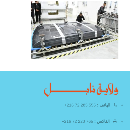
الهاتف :
555 285 72 216+
الفاكس :
765 223 72 216+