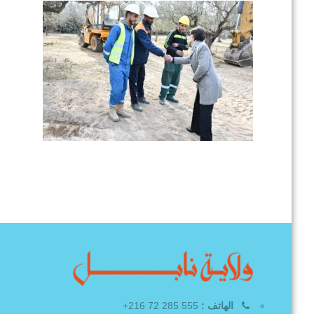
الهاتف :
555 285 72 216+