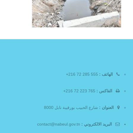
الهاتف :
555 285 72 216+
الفاكس :
765 223 72 216+
العنوان :
شارع الحبيب بورقيبة نابل 8000
البريد الالكتروني :
contact@nabeul.gov.tn