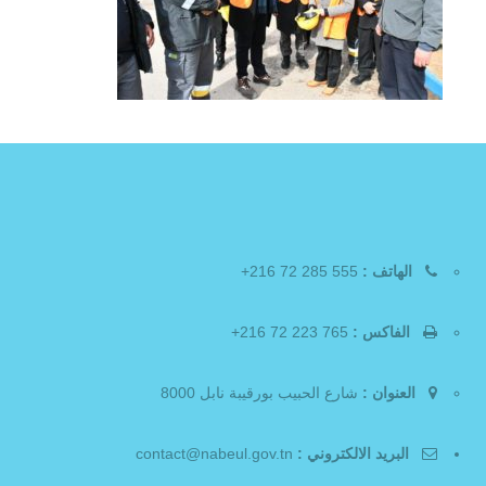
الهاتف :
555 285 72 216+
الفاكس :
765 223 72 216+
العنوان :
شارع الحبيب بورقيبة نابل 8000
البريد الالكتروني :
contact@nabeul.gov.tn