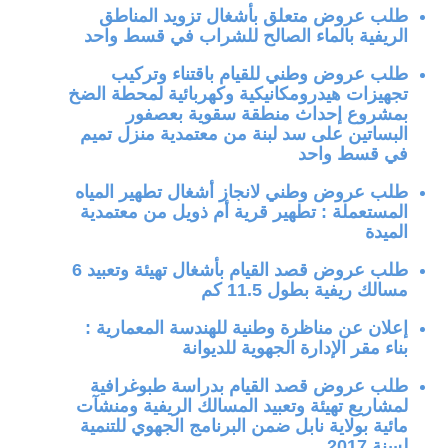
طلب عروض متعلق بأشغال تزويد المناطق
الريفية بالماء الصالح للشراب في قسط واحد
طلب عروض وطني للقيام باقتناء وتركيب
تجهيزات هيدرومكانيكية وكهربائية لمحطة الضخ
بمشروع إحداث منطقة سقوية بعصفور
البساتين على سد لبنة من معتمدية منزل تميم
في قسط واحد
طلب عروض وطني لانجاز أشغال تطهير المياه
المستعملة : تطهير قرية أم ذويل من معتمدية
الميدة
طلب عروض قصد القيام بأشغال تهيئة وتعبيد 6
مسالك ريفية بطول 11.5 كم
إعلان عن مناظرة وطنية للهندسة المعمارية :
بناء مقر الإدارة الجهوية للديوانة
طلب عروض قصد القيام بدراسة طبوغرافية
لمشاريع تهيئة وتعبيد المسالك الريفية ومنشآت
مائية بولاية نابل ضمن البرنامج الجهوي للتنمية
لسنة 2017