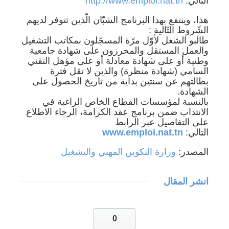
التالي:
http://www.emploi.nat.tn
هذا، وينتفع بهذا البرنامج الشبّان الّذين تتوفر لديهم
الشّروط التّالية :
طالبو الشغل لأوّل مرّة المسجّلون بمكاتب التشغيل
وا
لعمل المستقل والمحرزون على شهادة جامعية
وطنية أو على شهادة معادلة أو على مؤهل التقني
السامي (شهادة منظرة) والذين لا تقل فترة
بطالتهم عن سنتين بداية من تاريخ الحصول على
الشهادة.
بالنسبة لمؤسسات القطاع الخاص الراغبة في
الانتداب ضمن برنامج عقد الكرامة، الرجاء الاطلاع
على التفاصيل عبر الرابط
التالي:
www.emploi.nat.tn
المصدر:
وزارة التكوين المهني والتشغيل
انشر المقال
0