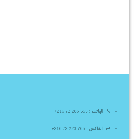
الهاتف :
555 285 72 216+
الفاكس :
765 223 72 216+