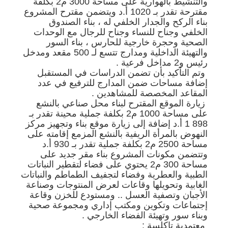
والتنشيط بالهوارية على مساحة 3000 م2 بكلفة
مقترحة تقدر بـ 1020 أ.د ويتضمن مقترح المشروع
بناء الركح والجدار الخلفي له ، بناء الصندوق
الخلفي وجناح للنساء وجناح للرجال مع الوحدات
الصحية وحجرة خارجية للحارس ، بناء السور
والتهيئة الداخلية ومدارج تتسع لـ 500 مقعد ومدخل
رئيس و2 مداخل فرعية .
وتم التأكيد بأن تضمن الدراسات في المستقبل
إضافة مساحات ضمن المدارج للترفيع في عدد
المقاعد المخصصة للمشاهدين .
زيارة الموقع المقترح لبناء محل صناعي بالنشع
على مساحة 1000 م2 بكلفة جملية محينة تقدر بـ
898 1 أ.د إضافة إلى زيارة موقع بناء وتجهيز مركز
النهوض بالمرأة الريفية بالنشع المزمع إقامته على
مساحة 2500 م2 بكلفة جملية تقدر بـ 930 أ.د
وتتضمن مكونات المشروع بناء مقر جديد على
مساحة 300 م2 يحتوي على فضاء لتقطير النباتات
الطبية والعطرية وفضاء لتجفيف الطماطم والنباتات
الغابية وتحويلها وقاعات لعرض المنتوجات وصناعة
الأجبان وتصفية العسل .. ومستودع للخزن وقاعة
إجتماعات وتكوين ومكتب إداري ومجموعة صحية
وبناء سور وتهيئة الفضاء الخارجي .
معتمدية تاكلسة :