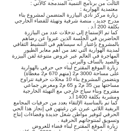
الثالث من برنامج التنمية المندمجة كالآتي :
معتمدية الهوارية :
زيارة مركز نادي البيازرة المتضمن لمشروع بناء
مدرج جديد ، منصة شرفية وتهيئة للفضاء الخارجي
بكلفة 200 أ.د .
كما تم الإستماع إلى تدخلات عدد من البيازرة
الحاضرين في الجلسة الذين عبروا عن رضاهم
بالمشروع بإعتبار أنه سيساهم في التنشيط الثقافي
لمدينة الهوارية التي تعد من أهم معابر الطيور
المهاجرة في العالم عبر عروض متنوعة لفن البيزرة
والصيد بالساف والبرني .
زيارة الموقع المقترح لبناء حي حرفي بالهوارية
على مساحة 3000 م2 (منهم 670 م2 مغطاة)
ويتضمن المشروع بناء 10 محلات حرفية تتراوح
مساحتها بين 35 م2 و 65 م2 ومعرض جماعي
مفتروح وبناء سياج خارجي مع التهيئة الخارجية
ومشربة بكلفة 1400 أ.د
كما تم بالمناسبة الإلتقاء بعدد من حرفيات المجامع
الريفية اللاتي عبرن عن رغبتهن في إنجاز هذا الحي
الحرفي لتوفير مواطن شغل جديدة وفضاءات إنتاج
وتسويق لمنتوجاتهم الحرفية .
زيارة الموقع المقترح لبناء فضاء للعروض