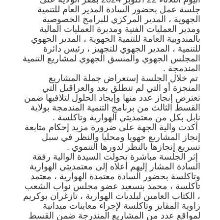
جلسة عمل بحضور السادة المدير العام للتنمية
الجهوية ، المدير المركزي للبرامج الخصوصية
ومدير العمليات الفنية ومديرة العمليات المالية
بالمندوبية العامة للتنمية الجهوية ، المدير الجهوي
للتنمية ، المدير الجهوي للتجهيز ، رئيس دائرة
المجلس الجهوي والمنسق الجهوي لمشاريع التنمية
المندمجة .
تم خلال الجلسة إستعراض جملة المشاريع
المنجزة أو التي لم تنطلق بعد والعراقيل التي
تعترض إنجاز عدد منها وإيجاد الحلول لتلافيها ضمن
القسط الثالث من برنامج التنمية المندمجة بولاية
نابل بكل من معتمديتي الهوارية وتاكلسة .
أكدت والية الجهة على ضرورة مزيد إحكام متابعة
إنجاز المشاريع جهويا ومحليا والنظر في سبل
تسريع إنجازها بالنظر لدورها التنموي .
إثر الجلسة مباشرة تحولت السيدة الوالية رفقة
السادة المشار إليهم أعلاه إلى معتمديتي الهوارية
وتاكلسة بحضور السادة معتمدة الهوارية ، معتمد
تاكلسة ، محمد بنسعيد عضو مجلس نواب الشعب
، الكتاب العامين لبلديات الهوارية ، تازغران بوكريم
زاوية المقايز وتاكلسة لإجراء معاينات ميدانية
لمواقع عدد من المشاريع المندرجة ضمن القسط