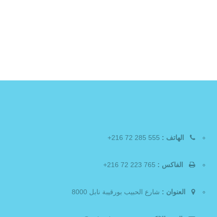
الهاتف :
555 285 72 216+
الفاكس :
765 223 72 216+
العنوان :
شارع الحبيب بورقيبة نابل 8000