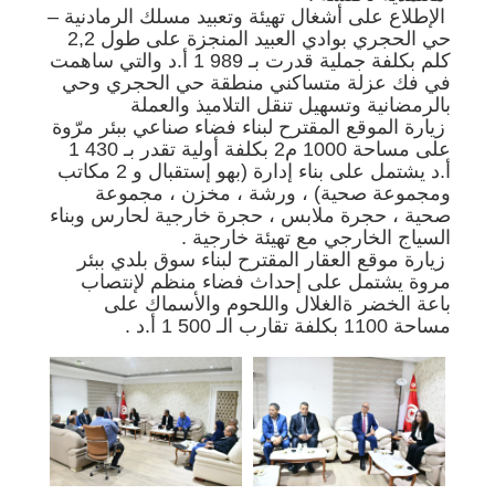
الإطلاع على أشغال تهيئة وتعبيد مسلك الرمادنية –
حي الحجري بوادي العبيد المنجزة على طول 2,2
كلم بكلفة جملية قدرت بـ 989 1 أ.د والتي ساهمت
في فك عزلة متساكني منطقة حي الحجري وحي
بالرمضانية وتسهيل تنقل التلاميذ والعملة
زيارة الموقع المقترح لبناء فضاء صناعي ببئر مرّوة
على مساحة 1000 م2 بكلفة أولية تقدر بـ 430 1
أ.د يشتمل على بناء إدارة (بهو إستقبال و 2 مكاتب
ومجموعة صحية) ، ورشة ، مخزن ، مجموعة
صحية ، حجرة ملابس ، حجرة خارجية لحارس وبناء
السياج الخارجي مع تهيئة خارجية .
زيارة موقع العقار المقترح لبناء سوق بلدي ببئر
مروة يشتمل على إحداث فضاء منظم لإنتصاب
باعة الخضر ةالغلال واللحوم والأسماك على
مساحة 1100 بكلفة تقارب الـ 500 1 أ.د .