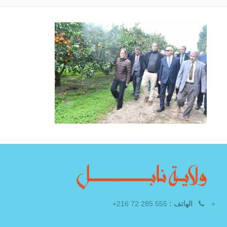
الهاتف :
555 285 72 216+