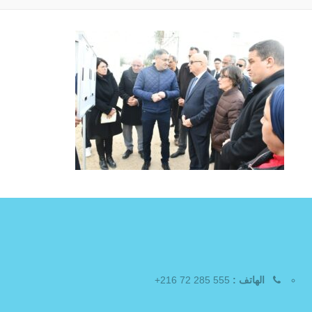
الهاتف :
555 285 72 216+