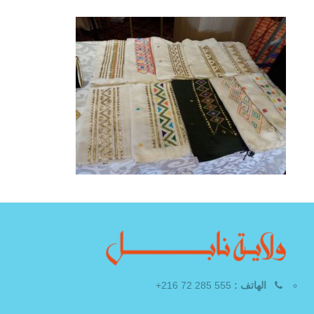
الهاتف :
555 285 72 216+