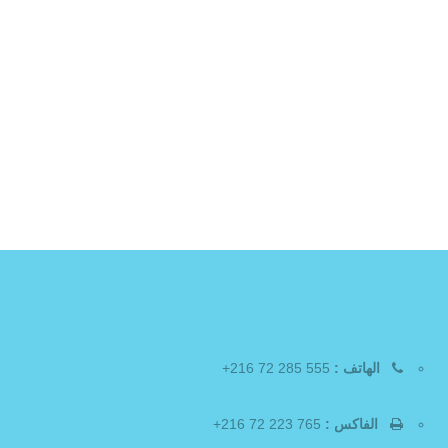
الهاتف :
555 285 72 216+
الفاكس :
765 223 72 216+