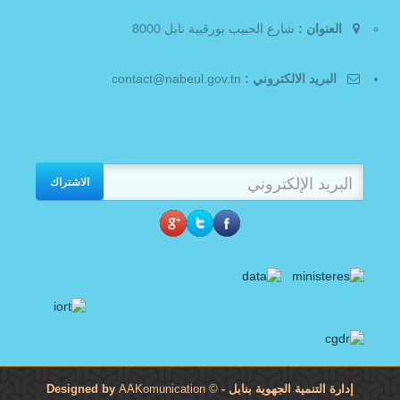
العنوان :
شارع الحبيب بورقيبة نابل 8000
البريد الالكتروني :
contact@nabeul.gov.tn
الاشتراك
إدارة التنمية الجهوية بنابل
- Designed by
©
AAKomunication