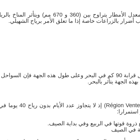
يتميز مناخ الجهة بأمطار متباينة جغرافيا وسنويا (معدل الأمطار يتراوح بين (360 و 670 مم) 
 أضرار بالزراعات خاصة إذا ما تعلق الأمر برياح الشهيلي.
من جهة أخرى فإن شبه جزيرة الوطن القبلي تدخل قرابة 90 كم في البحر وعلى طول هذه الجهة فإن الس
يعتبر الوطن القبلي منطـقة معـرضة للـرياح (Région Venteuse) إ
 استمرارا:
لغ ذروة قوتها في الربيع وفي بداية الصيف.
صة في الصيف