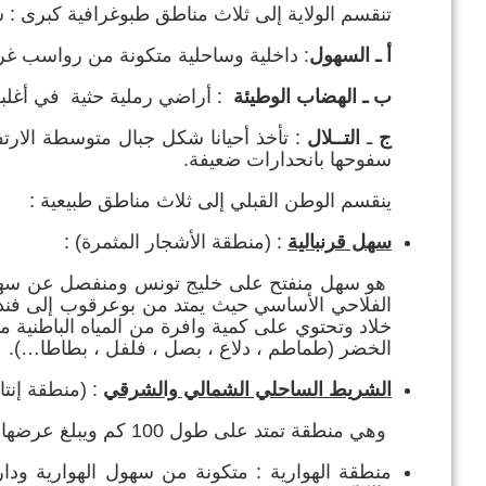
تنقسم الولاية إلى ثلاث مناطق طبوغرافية كبرى :
في إطار تطوير .
أ
ـ
السهول
: داخلية وساحلية متكونة من رواسب غرينية (Dépots alluviaux) في
ب ـ
الهضاب الوطيئة
: أراضي رملية حثية في أغلبه
ج
ـ
التــلال
سفوحها بانحدارات ضعيفة.
ينقسم الوطن القبلي إلى ثلاث مناطق طبيعية :
سهل قرنبالية
: (منطقة الأشجار المثمرة) :
هو سهل منفتح على خليج تونس ومنفصل عن سهول ت
الفلاحي الأساسي حيث يمتد من بوعرقوب إلى فندق 
خلاد وتحتوي على كمية وافرة من المياه الباطنية
الخضر (طماطم ، دلاع ، بصل ، فلفل ، بطاطا…).
الشريط الساحلي الشمالي والشرقي
: (منطقة إنتا
وهي منطقة تمتد على طول 100 كم ويبلغ عرضها 10 كم وتنقسم إلى ثلاث مناطق:
منطقة الهوارية : متكونة من سهول الهوارية ودار