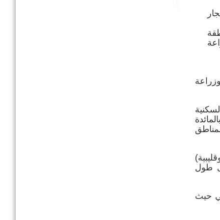
جار
طقة
اعة
وزراعة
لسكنية
لمائدة
مناطق
ليبية)
ى طول
ي حيث