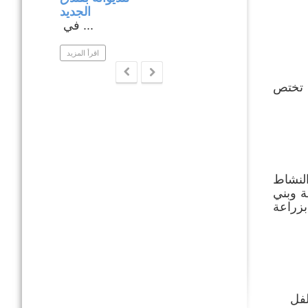
ار متابعة ...
الجديد
في ...
اقرأ المزيد
اقرأ المزيد
ى هشة تختص
النشاط
ة وبني
بزراعة
لفل