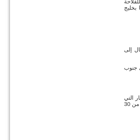
لفلاحة
 بخليج
ال إلى
لى المرتفعات بينما يبلغ المعدل حوالي 450 مم في جنوب
ر التي
تنزل طيلة 86 % من الأيام الممطرة تأتي بأقل من 10 مم بينما الأمطار القوية التي تنزل في 24 ساعة تأتي بأكثر من 30