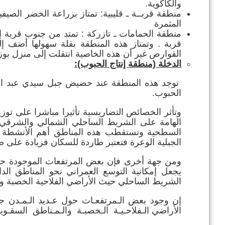
والكاكوية.
منطقة قربــة ـ قليبية: تمتاز بزراعة الخضر الصيف
المثمرة
منطقة الحمامات ـ تازركة : تمتد من جنوب قربة 
قربة . وتمتاز هذه المنطقة بقلة سهولها أضف إلى
القوارص غير أن هذه الخاصية انتقلت إلى منزل بوزل
الدخلة (منطقة إنتاج الحبوب):
توجد هذه المنطقة عند حضيض جبل سيدي عبد الرح
الحبوب.
وتأثر الخصائص التضاريسية تأثيرا مباشرا على توز
الهامة على الشريط الساحلي الشمالي والشرقي و
السطحية وتستقطب هذه المناطق أهم الأنشطة ال
الجبلية الوعرة فتعتبر طاردة للسكان فزيادة على ض
ومن جهة أخرى فإن بعض المرتفعات الموجودة حول 
يجعل إمكانية التوسع العمراني نحو المناطق ا
الشريط الساحلي حيث الأراضي الفلاحية الخصبة وا
إن وجود بعض الـمرتفعـات حول عـديد الـمـدن ج
الأراضي الـفلاحـيـة الـخصبـة والـمـناطق السقـويـ