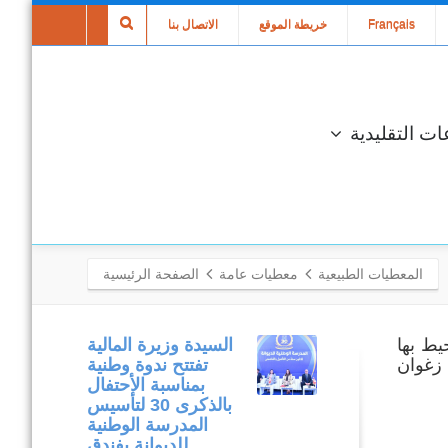
Français
خريطة الموقع
الاتصال بنا
ات التقليدية
المعطيات الطبيعية
معطيات عامة
الصفحة الرئيسية
زيرة يحيط بها
متابعة مكتبية
السيدة وزيرة المالية
 زغوان
وميدانية لتنفيذ
تفتتح ندوة وطنية
المشاريع المدرجة
بمناسبة الأحتفال
في إطار برنامج
بالذكرى 30 لتأسيس
التنمية المندمجة
المدرسة الوطنية
بولاية نابل .
للديوانة بفندق