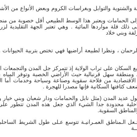
ية والشتوية والتوابل وبغراسات الكروم وبعض الأنواع من الأش
إلى الحمامات ويعتبر هذا الوسط الطبيعي أقل خصوبة من من
 ذلك قلة مواردها المائية . وهي تعتبر الجهة التقليدية لزر
فة وبني خلاد
مان ، ونظرا لطبيعة أراضيها فهي تختص بتربية الحيوانات 
يع السكان على تراب الولاية إذ تتمركز جل المدن والتجمعات ا
منطقة سهل قرنبالية حيث الأراضي الخصبة وتوفر المياه با
اقتصادية من فلاحة سقوية وصناعة وسياحة وخدمات أما ال
عف كثافتها السكانية فإنها مصدرا للهجرة .
عديد المدن (مثل نابل والحمامات ودار شعبان وبني خيار وق
لداخلية محدودة جدا الشيء الذي جعل هذه المدن تتطور عل
لمناطق السقوية.
ـعل الـمناطق العمـرانيـة تتوسع عـلى طول الشريط الساحل
ـة