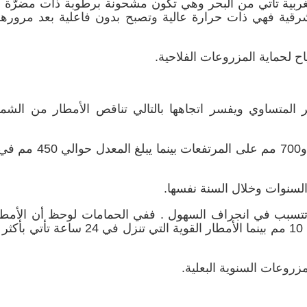
الغربية تأتي من البحر وهي تكون مشحونة برطوبة ذات مضرّة ل
شرقية فهي ذات حرارة عالية وتصبح بدون فاعلية بعد مرورها
 لحماية المزروعات الفلاحية.
 المتساوي ويفسر اتجاهها بالتالي تناقص الأمطار من الشم
فهكذا يبلغ معدل الأمطار بالشمال ما بين 600 مم و700 مم ع
السنوات وخلال السنة نفسها.
وتتسبب في انجراف السهول . ففي الحمامات لوحظ أن الأمطا
مزروعات السنوية البعلية.