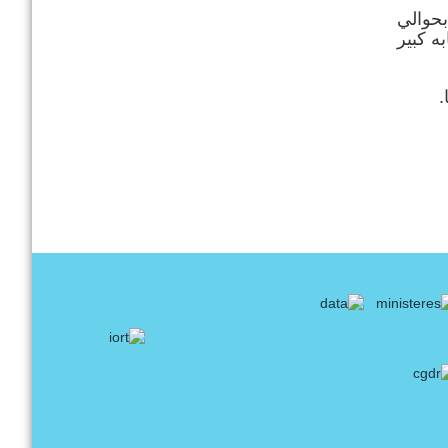
ت) بحوالي
علم أن هناك تشابه كبير
.