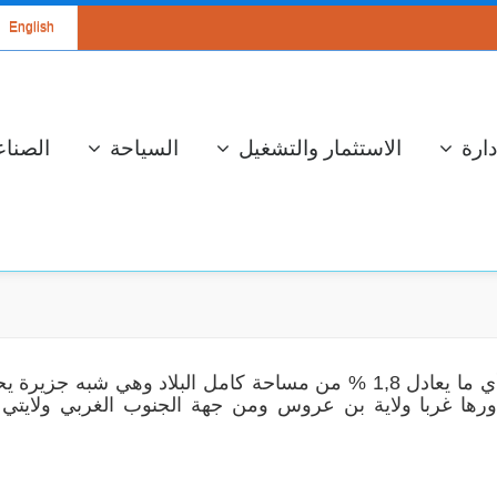
English
دارة
الاستثمار والتشغيل
السياحة
الصناع
سة عمل لعرض
الإستعداد لموسم
تبلغ مساحة شبه جزيرة الوطن القبلي 2822 كم² أي ما يعادل 1,8 % من مساحة كامل البلاد وهي شبه ج
مشروع محطة
جني وتحويل الزيتون
اورها غربا ولاية بن عروس ومن جهة الجنوب الغربي ولايتي
تحويل الكهربائي
والإحتفال بالعيد
المزدوج ذو جهد 400
الوطني للشجرة
كيلوفولط قرنبالية 2
إستعدادا لموسم
.
جني ...