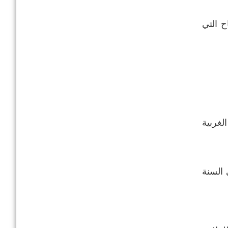
ويتأثر المناخ بالرياح التي
واحل الغربية
ذ لا يتجاوز عدد الأيام بدون رياح 40 يوما في السنة