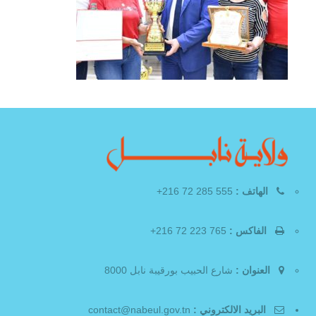
الهاتف :
555 285 72 216+
الفاكس :
765 223 72 216+
العنوان :
شارع الحبيب بورقيبة نابل 8000
البريد الالكتروني :
contact@nabeul.gov.tn